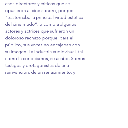
esos directores y críticos que se 
opusieron al cine sonoro, porque 
“trastornaba la principal virtud estética 
del cine mudo”; o como a algunos 
actores y actrices que sufrieron un 
doloroso rechazo porque, para el 
público, sus voces no encajaban con 
su imagen. La industria audiovisual, tal 
como la conocíamos, se acabó. Somos 
testigos y protagonistas de una 
reinvención, de un renacimiento, y 
algunas cosas, seguramente, volverán a 
ser como antes, pero no esperemos 
neciamente que una vacuna retroceda 
el tiempo. 